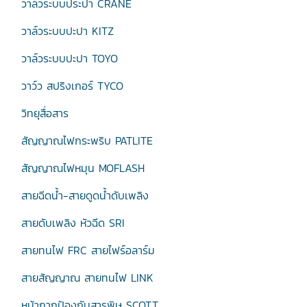
วาล์วระบบประปา CRANE
วาล์วระบบปะปา KITZ
วาล์วระบบปะปา TOYO
วาว์ว สปริงเกอร์ TYCO
วิทยุสื่อสาร
สัญญาณไฟกระพริบ PATLITE
สัญญาณไฟหมุน MOFLASH
สายฉีดน้ำ-สายดูดน้ำดับเพลิง
สายดับเพลิง หัวฉีด SRI
สายทนไฟ FRC สายไฟร์อลาร์ม
สายสัญญาณ สายทนไฟ LINK
หน้ากากป้องกันสารพิษ SCOTT