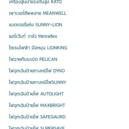
เครื่องสูบน้ำแรงดันสูง KATO
เพาเวอร์ซัพพลาย MEANWELL
แบตเตอรี่แห้ง SUNNY-LION
แอร์เว้นท์ วาล์ว Metraflex
ไซเรนไฟฟ้า มือหมุน LIONKING
ไฟฉายกันระเบิด PELICAN
ไฟฉุกเฉินป้ายทางหนีไฟ DYNO
ไฟฉุกเฉินป้ายทางหนีไฟSUNNY
ไฟฉุกเฉินป้ายไฟ AUTOLIGHT
ไฟฉุกเฉินป้ายไฟ MAXBRIGHT
ไฟฉุกเฉินป้ายไฟ SAFEGAURD
ไฟฉุกเฉินป้ายไฟ SUPERSAVE