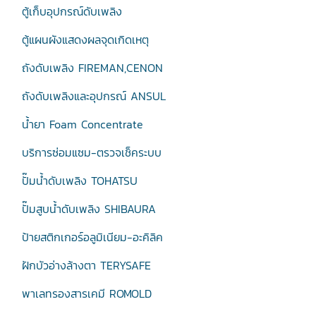
ตู้เก็บอุปกรณ์ดับเพลิง
ตู้แผนผังแสดงผลจุดเกิดเหตุ
ถังดับเพลิง FIREMAN,CENON
ถังดับเพลิงและอุปกรณ์ ANSUL
น้ำยา Foam Concentrate
บริการซ่อมแซม-ตรวจเช็คระบบ
ปั๊มน้ำดับเพลิง TOHATSU
ปั๊มสูบน้ำดับเพลิง SHIBAURA
ป้ายสติกเกอร์อลูมิเนียม-อะคิลิค
ฝักบัวอ่างล้างตา TERYSAFE
พาเลทรองสารเคมี ROMOLD