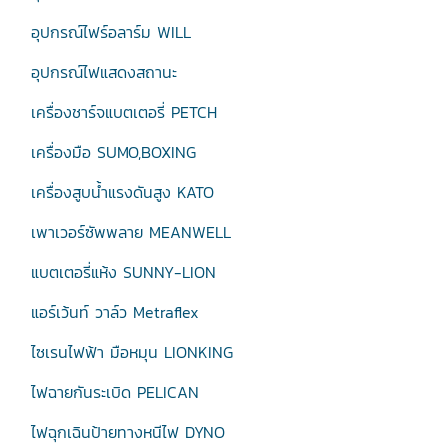
อุปกรณ์ไฟร์อลาร์ม WILL
อุปกรณ์ไฟแสดงสถานะ
เครื่องชาร์จแบตเตอรี่ PETCH
เครื่องมือ SUMO,BOXING
เครื่องสูบน้ำแรงดันสูง KATO
เพาเวอร์ซัพพลาย MEANWELL
แบตเตอรี่แห้ง SUNNY-LION
แอร์เว้นท์ วาล์ว Metraflex
ไซเรนไฟฟ้า มือหมุน LIONKING
ไฟฉายกันระเบิด PELICAN
ไฟฉุกเฉินป้ายทางหนีไฟ DYNO