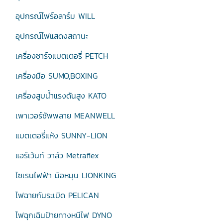
อุปกรณ์ไฟร์อลาร์ม WILL
อุปกรณ์ไฟแสดงสถานะ
เครื่องชาร์จแบตเตอรี่ PETCH
เครื่องมือ SUMO,BOXING
เครื่องสูบน้ำแรงดันสูง KATO
เพาเวอร์ซัพพลาย MEANWELL
แบตเตอรี่แห้ง SUNNY-LION
แอร์เว้นท์ วาล์ว Metraflex
ไซเรนไฟฟ้า มือหมุน LIONKING
ไฟฉายกันระเบิด PELICAN
ไฟฉุกเฉินป้ายทางหนีไฟ DYNO