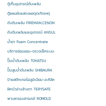
ตู้เก็บอุปกรณ์ดับเพลิง
ตู้แผนผังแสดงผลจุดเกิดเหตุ
ถังดับเพลิง FIREMAN,CENON
ถังดับเพลิงและอุปกรณ์ ANSUL
น้ำยา Foam Concentrate
บริการซ่อมแซม-ตรวจเช็คระบบ
ปั๊มน้ำดับเพลิง TOHATSU
ปั๊มสูบน้ำดับเพลิง SHIBAURA
ป้ายสติกเกอร์อลูมิเนียม-อะคิลิค
ฝักบัวอ่างล้างตา TERYSAFE
พาเลทรองสารเคมี ROMOLD