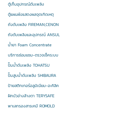
ตู้เก็บอุปกรณ์ดับเพลิง
ตู้แผนผังแสดงผลจุดเกิดเหตุ
ถังดับเพลิง FIREMAN,CENON
ถังดับเพลิงและอุปกรณ์ ANSUL
น้ำยา Foam Concentrate
บริการซ่อมแซม-ตรวจเช็คระบบ
ปั๊มน้ำดับเพลิง TOHATSU
ปั๊มสูบน้ำดับเพลิง SHIBAURA
ป้ายสติกเกอร์อลูมิเนียม-อะคิลิค
ฝักบัวอ่างล้างตา TERYSAFE
พาเลทรองสารเคมี ROMOLD