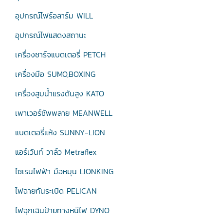
อุปกรณ์ไฟร์อลาร์ม WILL
อุปกรณ์ไฟแสดงสถานะ
เครื่องชาร์จแบตเตอรี่ PETCH
เครื่องมือ SUMO,BOXING
เครื่องสูบน้ำแรงดันสูง KATO
เพาเวอร์ซัพพลาย MEANWELL
แบตเตอรี่แห้ง SUNNY-LION
แอร์เว้นท์ วาล์ว Metraflex
ไซเรนไฟฟ้า มือหมุน LIONKING
ไฟฉายกันระเบิด PELICAN
ไฟฉุกเฉินป้ายทางหนีไฟ DYNO