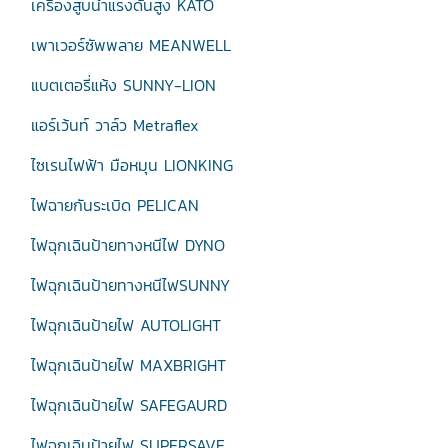
เครื่องสูบน้ำแรงดันสูง KATO
เพาเวอร์ซัพพลาย MEANWELL
แบตเตอรี่แห้ง SUNNY-LION
แอร์เว้นท์ วาล์ว Metraflex
ไซเรนไฟฟ้า มือหมุน LIONKING
ไฟฉายกันระเบิด PELICAN
ไฟฉุกเฉินป้ายทางหนีไฟ DYNO
ไฟฉุกเฉินป้ายทางหนีไฟSUNNY
ไฟฉุกเฉินป้ายไฟ AUTOLIGHT
ไฟฉุกเฉินป้ายไฟ MAXBRIGHT
ไฟฉุกเฉินป้ายไฟ SAFEGAURD
ไฟฉุกเฉินป้ายไฟ SUPERSAVE