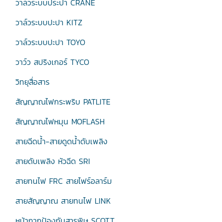
วาล์วระบบประปา CRANE
วาล์วระบบปะปา KITZ
วาล์วระบบปะปา TOYO
วาว์ว สปริงเกอร์ TYCO
วิทยุสื่อสาร
สัญญาณไฟกระพริบ PATLITE
สัญญาณไฟหมุน MOFLASH
สายฉีดน้ำ-สายดูดน้ำดับเพลิง
สายดับเพลิง หัวฉีด SRI
สายทนไฟ FRC สายไฟร์อลาร์ม
สายสัญญาณ สายทนไฟ LINK
หน้ากากป้องกันสารพิษ SCOTT