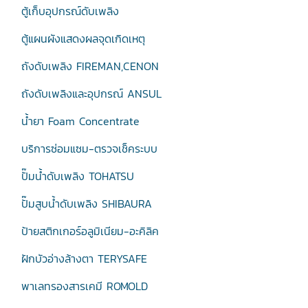
ตู้เก็บอุปกรณ์ดับเพลิง
ตู้แผนผังแสดงผลจุดเกิดเหตุ
ถังดับเพลิง FIREMAN,CENON
ถังดับเพลิงและอุปกรณ์ ANSUL
น้ำยา Foam Concentrate
บริการซ่อมแซม-ตรวจเช็คระบบ
ปั๊มน้ำดับเพลิง TOHATSU
ปั๊มสูบน้ำดับเพลิง SHIBAURA
ป้ายสติกเกอร์อลูมิเนียม-อะคิลิค
ฝักบัวอ่างล้างตา TERYSAFE
พาเลทรองสารเคมี ROMOLD