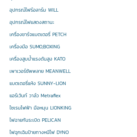
อุปกรณ์ไฟร์อลาร์ม WILL
อุปกรณ์ไฟแสดงสถานะ
เครื่องชาร์จแบตเตอรี่ PETCH
เครื่องมือ SUMO,BOXING
เครื่องสูบน้ำแรงดันสูง KATO
เพาเวอร์ซัพพลาย MEANWELL
แบตเตอรี่แห้ง SUNNY-LION
แอร์เว้นท์ วาล์ว Metraflex
ไซเรนไฟฟ้า มือหมุน LIONKING
ไฟฉายกันระเบิด PELICAN
ไฟฉุกเฉินป้ายทางหนีไฟ DYNO