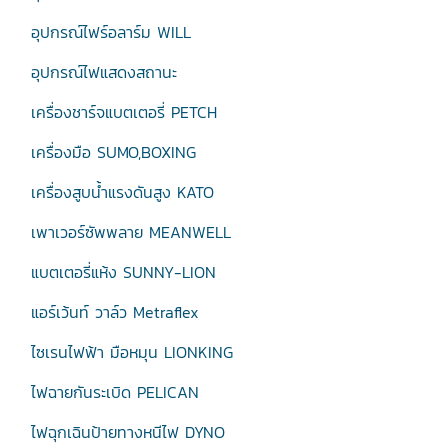
อุปกรณ์ไฟร์อลาร์ม WILL
อุปกรณ์ไฟแสดงสถานะ
เครื่องชาร์จแบตเตอรี่ PETCH
เครื่องมือ SUMO,BOXING
เครื่องสูบน้ำแรงดันสูง KATO
เพาเวอร์ซัพพลาย MEANWELL
แบตเตอรี่แห้ง SUNNY-LION
แอร์เว้นท์ วาล์ว Metraflex
ไซเรนไฟฟ้า มือหมุน LIONKING
ไฟฉายกันระเบิด PELICAN
ไฟฉุกเฉินป้ายทางหนีไฟ DYNO