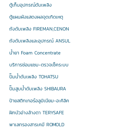
ตู้เก็บอุปกรณ์ดับเพลิง
ตู้แผนผังแสดงผลจุดเกิดเหตุ
ถังดับเพลิง FIREMAN,CENON
ถังดับเพลิงและอุปกรณ์ ANSUL
น้ำยา Foam Concentrate
บริการซ่อมแซม-ตรวจเช็คระบบ
ปั๊มน้ำดับเพลิง TOHATSU
ปั๊มสูบน้ำดับเพลิง SHIBAURA
ป้ายสติกเกอร์อลูมิเนียม-อะคิลิค
ฝักบัวอ่างล้างตา TERYSAFE
พาเลทรองสารเคมี ROMOLD